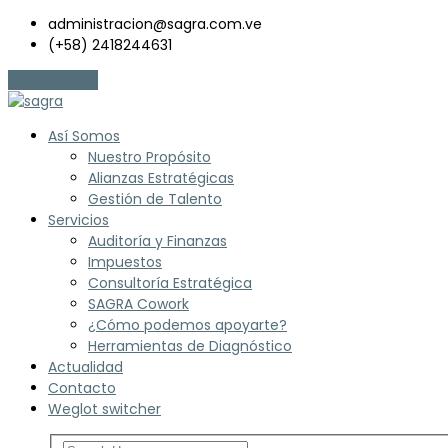
administracion@sagra.com.ve
(+58) 2418244631
Iniciar Sesión
Así Somos
Nuestro Propósito
Alianzas Estratégicas
Gestión de Talento
Servicios
Auditoría y Finanzas
Impuestos
Consultoría Estratégica
SAGRA Cowork
¿Cómo podemos apoyarte?
Herramientas de Diagnóstico
Actualidad
Contacto
Weglot switcher